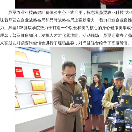
鼎粟农业科技尚健轻食体验中心正式启用，标志着鼎粟农业科技“大健
味着鼎粟在企业战略布局和品牌战略布局上强劲发力，着力打造企业良性
力。鼎粟105健康学院致力于打造一个以爱和美为核心的身心健康美学
理念，普及健康知识，发挥人才孵化器功能。活动现场，鼎粟还举办了鼎
来宾朋友对鼎粟尚健轻食进行了现场品鉴，对尚健轻食给予了高度赞誉。