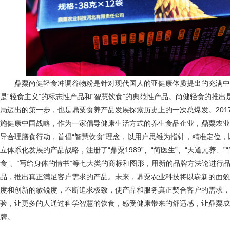
鼎粟尚健轻食冲调谷物粉是针对现代国人的亚健康体质提出的充满中
是“轻食主义”的标志性产品和“智慧饮食”的典范性产品。尚健轻食的推
局迈出的第一步，也是鼎粟食养产品发展探索历史上的一次总爆发。201
施健康中国战略，作为一家倡导健康生活方式的养生食品企业，鼎粟农业
导合理膳食行动，首倡“智慧饮食”理念，以用户思维为指针，精准定位
立体系化发展的产品战略，注册了“鼎粟1989”、“简医生”、“天道元养、”“
食”、“写给身体的情书”等七大类的商标和图形，用新的品牌方法论进行
品，推出真正满足客户需求的产品。未来，鼎粟农业科技将以崭新的面貌
度和创新的敏锐度，不断追求极致，使产品和服务真正契合客户的需求，
验，让更多的人通过科学智慧的饮食，感受健康带来的舒适感，让鼎粟成
牌。