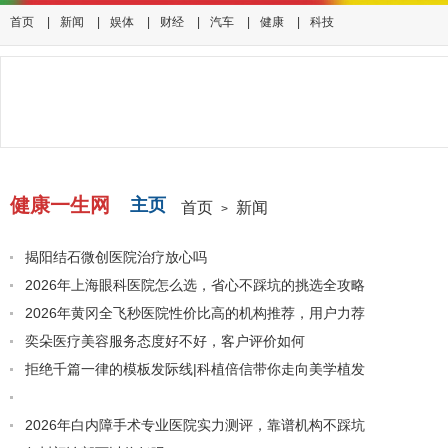
首页
|
新闻
|
娱体
|
财经
|
汽车
|
健康
|
科技
健康一生网
主页
首页
新闻
>
揭阳结石微创医院治疗放心吗
2026年上海眼科医院怎么选，省心不踩坑的挑选全攻略
2026年黄冈全飞秒医院性价比高的机构推荐，用户力荐
奕朵医疗美容服务态度好不好，客户评价如何
拒绝千篇一律的模板发际线|科植倍信带你走向美学植发
上海 2026 牙齿矫正怎么选：以从业资质看靠谱门诊的参考标准（
2026年白内障手术专业医院实力测评，靠谱机构不踩坑