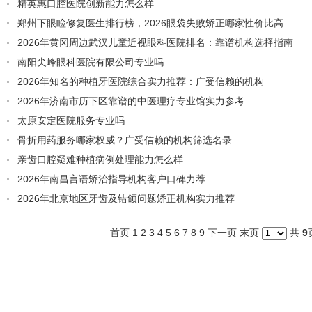
精英惠口腔医院创新能力怎么样
郑州下眼睑修复医生排行榜，2026眼袋失败矫正哪家性价比高
2026年黄冈周边武汉儿童近视眼科医院排名：靠谱机构选择指南
南阳尖峰眼科医院有限公司专业吗
2026年知名的种植牙医院综合实力推荐：广受信赖的机构
2026年济南市历下区靠谱的中医理疗专业馆实力参考
太原安定医院服务专业吗
骨折用药服务哪家权威？广受信赖的机构筛选名录
亲齿口腔疑难种植病例处理能力怎么样
2026年南昌言语矫治指导机构客户口碑力荐
2026年北京地区牙齿及错颌问题矫正机构实力推荐
首页 1
2
3
4
5
6
7
8
9
下一页
末页
共
9