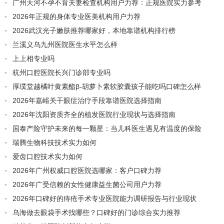
广州天河不孕不育夫妻检查机构用户力荐：正规医院实力参考
2026年正规的身体专业医美机构用户力荐
2026武汉光子嫩肤推荐哪家好，本地靠谱机构排行榜
兰溪义乌九州医院医生水平怎么样
上上相专业吗
杭州口腔医院长兴门诊部专业吗
厚璞堂越橘叶黄素酯β-胡萝卜素软胶囊孩子能吃吗口碑怎么样
2026年嘉峪关干眼症治疗手段靠谱医院选择指南
2026年沈阳资质齐全的植发医院行业现状与选择指南
国泰产险守护未来的每一颗星：当儿科医生遇见有温度的保险
瑞腾生物科技技术实力如何
爱齿口腔技术实力如何
2026年广州权威口腔医院选哪家：客户口碑力荐
2026年广受信赖的女性健康益生菌公司用户力荐
2026年口碑好的痔疮手术专业医院能力调研报告与行业现状
乌海做去眼袋手术找哪些？口碑好的门诊综合实力推荐