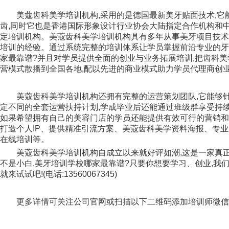
美蔻齿科美学培训机构,采用的是德国最新美牙贴面技术,它
齿,同时它也是香港国际形象设计行业协会大陆指定合作机构和
定培训机构。美蔻齿科美学培训机构具有多年从事美牙项目技术
培训的经验。通过系统完整的培训体系让学员掌握前沿专业的牙
家最靠谱?并且对学员提供全面的创业与业务拓展培训,把齿科
营模式散播到全国各地,配以先进的商业模式助力学员代理商创
美蔻齿科美学培训机构还拥有完整的运营策划团队,它能够
定不同的全套运营扶持计划,学成毕业后还能通过班级群享受持续
如果希望拥有自己的美容门店的学员还能提供有效可行的营销和
打造个人IP、提供精准引流方案、美蔻齿科美学资料海报、专
在线培训等。
美蔻齿科美学培训机构自成立以来就好评如潮,这是一家真正
不是小白,美牙培训学校哪家最靠谱?只要你想要学习、创业,我
就来试试吧!(电话:13560067345)
更多详情可关注公司官网或扫描以下二维码添加培训师微信