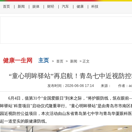
首页
|
新闻
|
娱体
|
财经
|
汽车
|
健康
|
科技
健康一生网
主页
>
首页
>
新闻
>
正文
“童心明眸驿站”再启航！青岛七中近视防
发布时间：2026-06-06 17:14
来源：
作者：ad
6月4日，值第31个“全国爱眼日”到来之际，“将护眼防线，筑在眼
眸驿站’科普项目”启动仪式隆重举行。“童心明眸驿站”是由青岛市市南
园近视防控公益项目，本次活动由山东省青岛第七中学与青岛华厦眼科医
起一道坚实的眼健康防线。