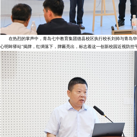
在热烈的掌声中，青岛七中教育集团德县校区执行校长刘帅与青岛华
心明眸驿站”揭牌，红绸落下，牌匾亮出，标志着这一创新校园近视防控平